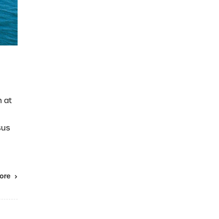
m at
sus
ore