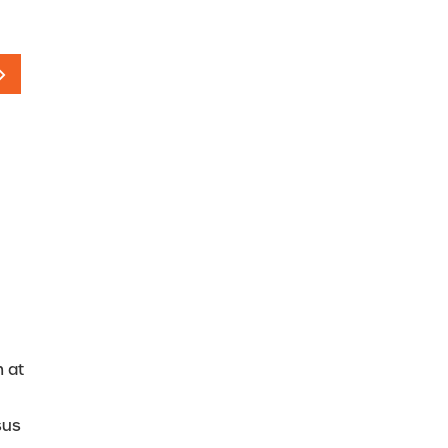
m at
sus