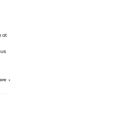
m at
sus
ore