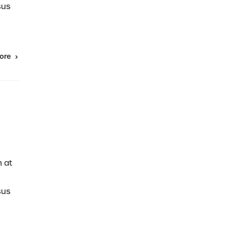
sus
ore
m at
sus