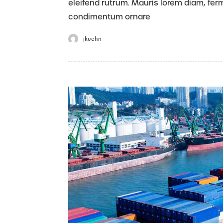
eleifend rutrum. Mauris lorem diam, fe
condimentum ornare
jkuehn