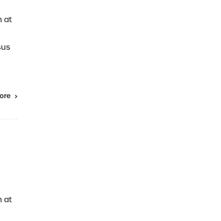
m at
sus
ore
m at