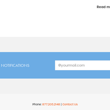
Read m
 NOTIFICATIONS
Phone:
877.205.2148
|
Contact Us